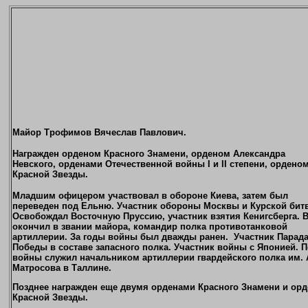
Майор Трофимов Вячеслав Павлович.
Награжден орденом Красного Знамени, орденом Александра
Невского, орденами Отечественной войны I и II степени, ордено
Красной Звезды.
Младшим офицером участвовал в обороне Киева, затем был
переведен под Ельню. Участник обороны Москвы и Курской бит
Освобождал Восточную Пруссию, участник взятия Кенигсберга. 
окончил в звании майора, командир полка противотанковой
артиллерии. За годы войны был дважды ранен.
Участник Парад
Победы в составе запасного полка. Участник войны с Японией. 
войны служил начальником артиллерии гвардейского полка им. 
Матросова в Таллине.
Позднее награжден еще двумя орденами Красного Знамени и ор
Красной Звезды.