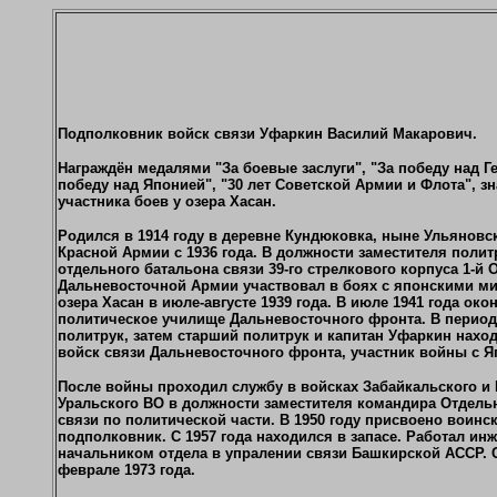
Подполковник войск связи
Уфаркин Василий Макарович
.
Награждён медалями "За боевые заслуги", "За победу над Г
победу над Японией", "30 лет Советской Армии и Флота", з
участника боев у озера Хасан.
Родился в 1914 году в деревне Кундюковка, ныне Ульяновс
Красной Армии с 1936 года. В должности заместителя полит
отдельного батальона связи 39-го стрелкового корпуса 1-й
Дальневосточной Армии участвовал в боях с японскими ми
озера Хасан в июле-августе 1939 года. В июле 1941 года око
политическое училище Дальневосточного фронта. В перио
политрук, затем старший политрук и капитан Уфаркин наход
войск связи Дальневосточного фронта, участник войны с Я
После войны проходил службу в войсках Забайкальского и
Уральского ВО в должности заместителя командира Отдель
связи по политической части. В 1950 году присвоено воинс
подполковник. С 1957 года находился в запасе. Работал ин
начальником отдела в упралении связи Башкирской АССР. 
феврале 1973 года.