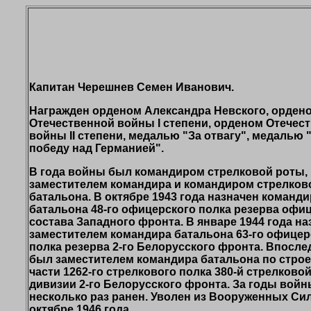
Капитан Черешнев Семен Иванович.
Награжден орденом Александра Невского, орден
Отечественной войны I степени, орденом Отечес
войны II степени, медалью "За отвагу", медалью 
победу над Германией".
В года войны был командиром стрелковой роты,
заместителем командира и командиром стрелков
батальона. В октябре 1943 года назначен команд
батальона 48-го офицерского полка резерва офи
состава Западного фронта. В январе 1944 года на
заместителем командира батальона 63-го офицер
полка резерва 2-го Белорусского фронта. Впосле
был заместителем командира батальона по стро
части 1262-го стрелкового полка 380-й стрелково
дивизии 2-го Белорусского фронта. За годы вой
несколько раз ранен. Уволен из Вооруженных Сил
октябре 1946 года.