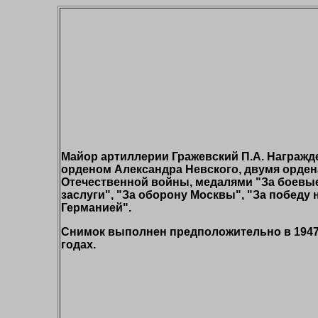
Майор артиллерии Гражевский П.А. Награжд
орденом Александра Невского, двумя орде
Отечественной войны, медалями "За боевы
заслуги", "За оборону Москвы", "За победу 
Германией".
Снимок выполнен предположительно в 1947
годах.